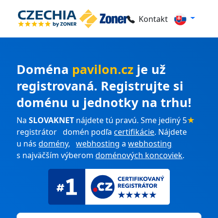
Kontakt
Doména
pavilon.cz
je už
registrovaná. Registrujte si
doménu u jednotky na trhu!
Na
SLOVAKNET
nájdete tú pravú. Sme jediný 5
★
registrátor domén podľa
certifikácie
. Nájdete
u nás
domény
,
webhosting
a
webhosting
s najväčším výberom
doménových koncoviek
.