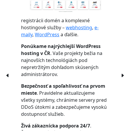
registrácii domén a komplexné
hostingové služby –
webhosting
,
e-
maily
,
WordPress
a ďalšie.
Ponúkame najrýchlejší WordPress
hosting v ČR
. Vaše projekty bežia na
najnovších technológiách pod
nepretržitým dohľadom skúsených
administrátorov.
Bezpečnosť a spoľahlivosť na prvom
mieste
. Pravidelne aktualizujeme
všetky systémy, chránime servery pred
DDoS útokmi a zabezpečujeme vysokú
dostupnosť služieb.
Živá zákaznícka podpora 24/7
.