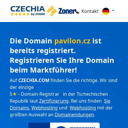
Kontakt
Die Domain
pavilon.cz
ist
bereits registriert.
Registrieren Sie Ihre Domain
beim Marktführer!
Auf
CZECHIA.COM
finden Sie die richtige. Wir sind
der einzige
5
★
- Domain-Registrar in der Tschechischen
Republik laut
Zertifizierung
. Bei uns finden
Sie
Domains
,
Webhosting
und
Webhosting
mit der
größten Auswahl an
Domainendungen
.