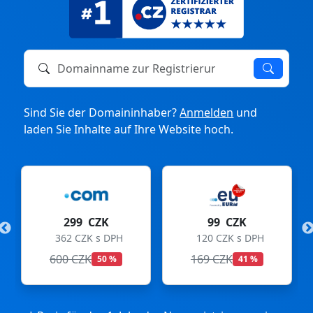
Domainname zur Registrierung oder zum Transfer
Sind Sie der Domaininhaber?
Anmelden
und
laden Sie Inhalte auf Ihre Website hoch.
K
99 CZK
275 CZK
DPH
120 CZK s DPH
333 CZK s DPH
169 CZK
299 CZK
 %
41 %
8 %